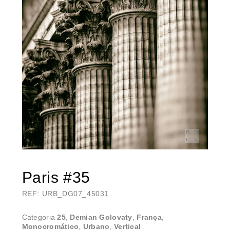
Paris #35
REF: URB_DG07_45031
Categoria
25
,
Demian Golovaty
,
França
,
Monocromático
,
Urbano
,
Vertical