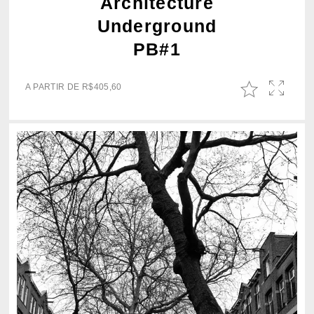
Architecture
Underground
PB#1
A PARTIR DE
R$
405,60