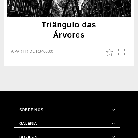
Triângulo das
Árvores
A PARTIR DE
R$
405,60
SOBRE NÓS
GALERIA
DÚVIDAS