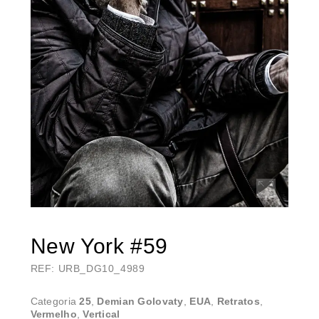
New York #59
REF: URB_DG10_4989
Categoria
25
,
Demian Golovaty
,
EUA
,
Retratos
,
Vermelho
,
Vertical