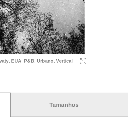
vaty
,
EUA
,
P&B
,
Urbano
,
Vertical
Tamanhos