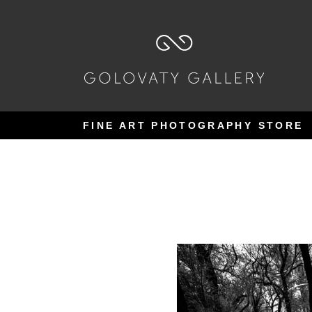
Pular
Pular
para
para
navegação
o
conteúdo
FINE ART PHOTOGRAPHY STORE