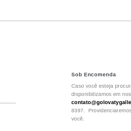
Sob Encomenda
Caso você esteja procu
disponibilizamos em noss
contato@golovatygalle
8397. Providenciaremo
você.