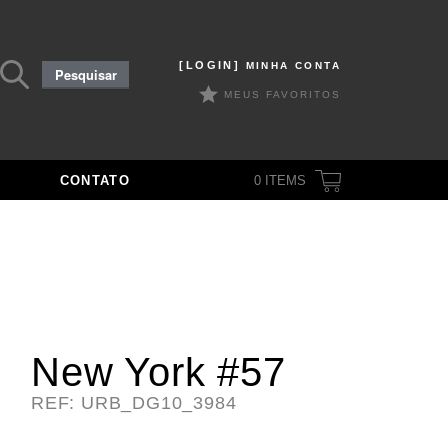
Pesquisar
[LOGIN]
MINHA CONTA
Pesquisar
por:
MEUS FAVORITOS
CONTATO
0
ITEMS
New York #57
REF: URB_DG10_3984