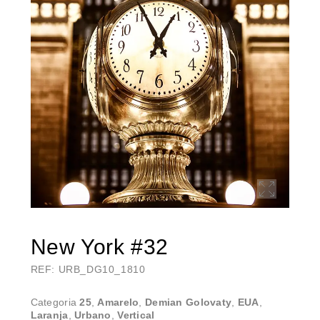
New York #32
REF: URB_DG10_1810
Categoria
25
,
Amarelo
,
Demian Golovaty
,
EUA
,
Laranja
,
Urbano
,
Vertical