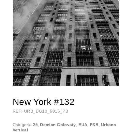
New York #132
REF: URB_DG10_6016_PB
Categoria
25
,
Demian Golovaty
,
EUA
,
P&B
,
Urbano
,
Vertical