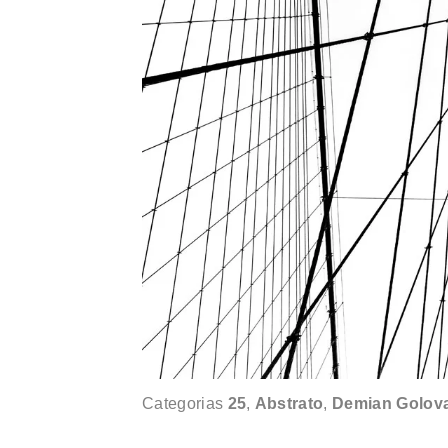
Categorias
25
,
Abstrato
,
Demian Golov