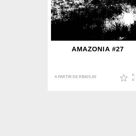
AMAZONIA #27
A PARTIR DE
R$
405,60