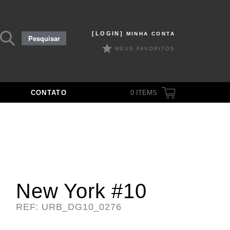
Pesquisar
[LOGIN]
MINHA CONTA
Pesquisar
por:
MEUS FAVORITOS
CONTATO
0
ITEMS
New York #10
REF: URB_DG10_0276