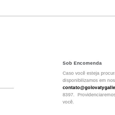
Sob Encomenda
Caso você esteja procu
disponibilizamos em noss
contato@golovatygalle
8397. Providenciaremo
você.