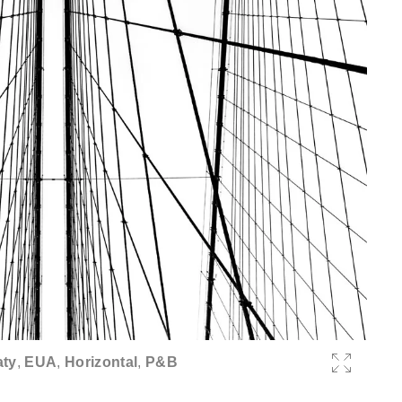
aty
,
EUA
,
Horizontal
,
P&B