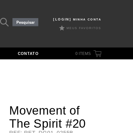
Pesquisar
[LOGIN]
MINHA CONTA
Pesquisar
por:
MEUS FAVORITOS
CONTATO
0
ITEMS
Movement of
The Spirit #20
REF: RET_DG01_0255B