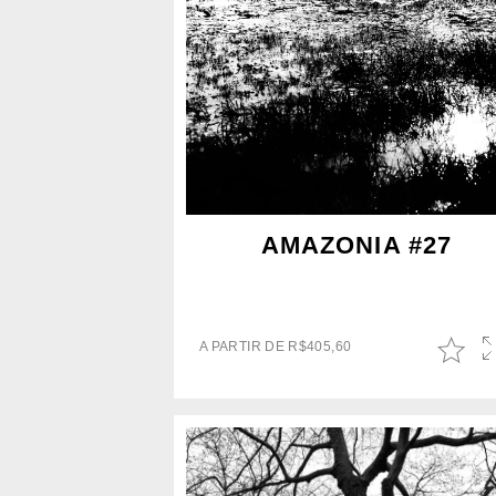
AMAZONIA #27
A PARTIR DE
R$
405,60