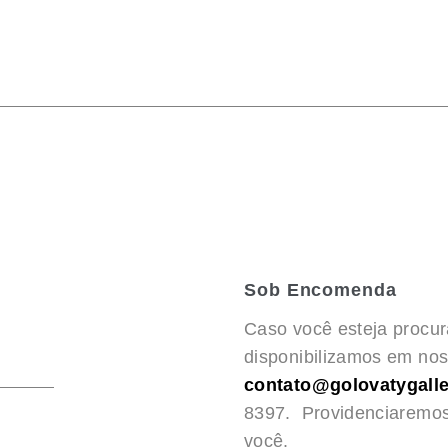
Sob Encomenda
Caso você esteja procu
disponibilizamos em noss
contato@golovatygalle
8397. Providenciaremo
você.