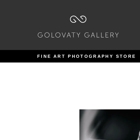
Pular
Pular
para
para
navegação
o
conteúdo
FINE ART PHOTOGRAPHY STORE