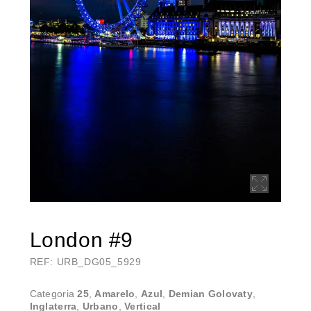
London #9
REF: URB_DG05_5929
Categoria
25
,
Amarelo
,
Azul
,
Demian Golovaty
,
Inglaterra
,
Urbano
,
Vertical