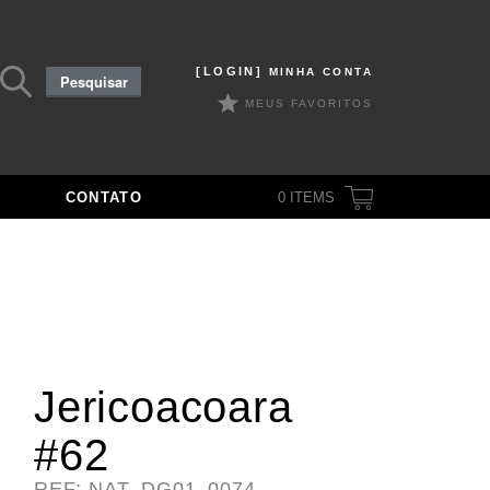
Pesquisar
[LOGIN]
MINHA CONTA
Pesquisar
por:
MEUS FAVORITOS
CONTATO
0
ITEMS
Jericoacoara
#62
REF: NAT_DG01_0074