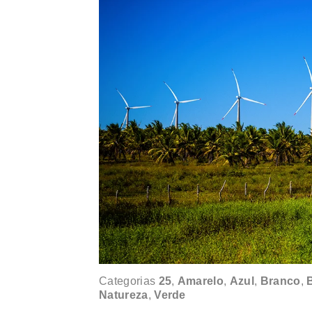
Categorias
25
,
Amarelo
,
Azul
,
Branco
,
B
Natureza
,
Verde