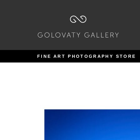
Pular
Pular
para
para
navegação
o
conteúdo
FINE ART PHOTOGRAPHY STORE