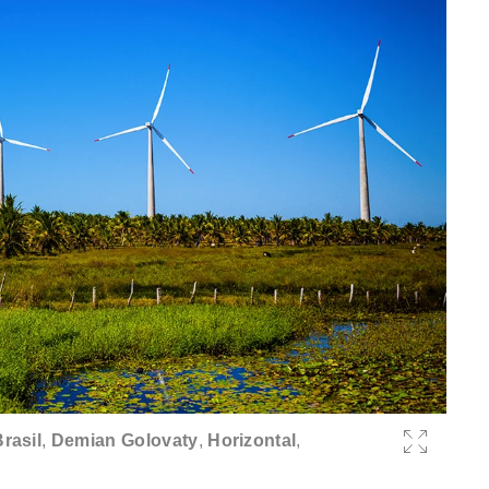
rasil
,
Demian Golovaty
,
Horizontal
,