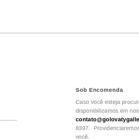
Sob Encomenda
Caso você esteja procu
disponibilizamos em noss
contato@golovatygalle
8397. Providenciaremo
você.