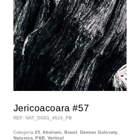
Jericoacoara #57
REF: NAT_DG01_4516_PB
Categoria
25
,
Abstrato
,
Brasil
,
Demian Golovaty
,
Natureza
,
P&B
,
Vertical