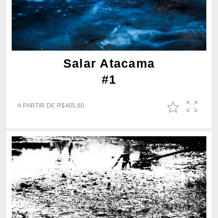
Salar Atacama
#1
A PARTIR DE
R$
405,60