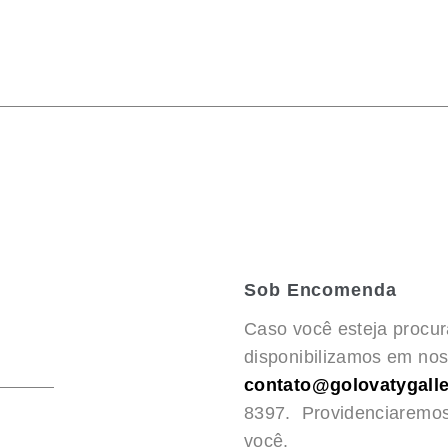
Sob Encomenda
Caso você esteja procu
disponibilizamos em noss
contato@golovatygalle
8397. Providenciaremo
você.