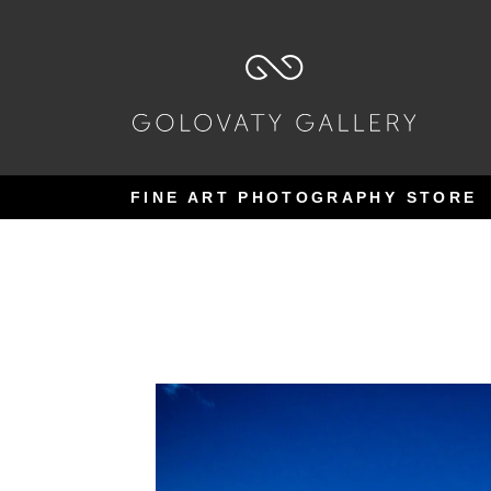
Pular
Pular
para
para
navegação
o
conteúdo
FINE ART PHOTOGRAPHY STORE