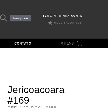
Pesquisar
[LOGIN]
MINHA CONTA
Pesquisar
por:
MEUS FAVORITOS
CONTATO
0
ITEMS
Jericoacoara
#169
REF: NAT_DG01_0658