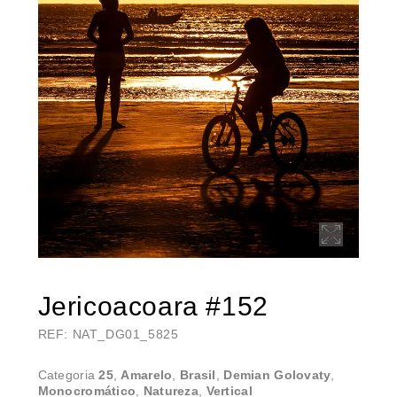
Jericoacoara #152
REF: NAT_DG01_5825
Categoria
25
,
Amarelo
,
Brasil
,
Demian Golovaty
,
Monocromático
,
Natureza
,
Vertical