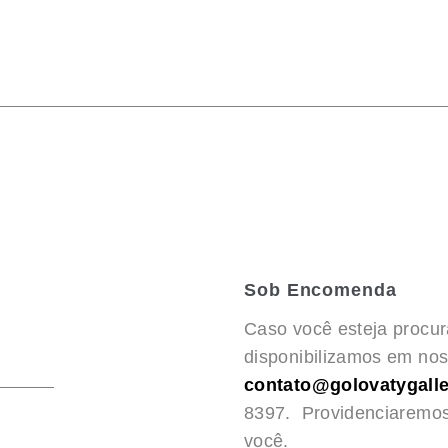
Sob Encomenda
Caso você esteja procu
disponibilizamos em noss
contato@golovatygalle
8397. Providenciaremo
você.