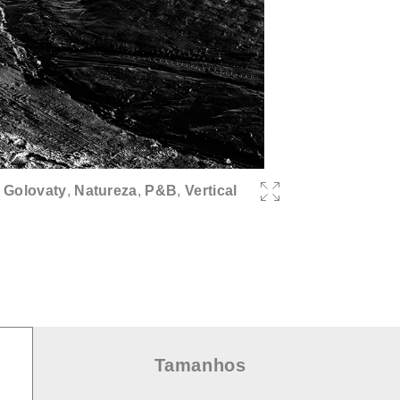
 Golovaty
,
Natureza
,
P&B
,
Vertical
Tamanhos