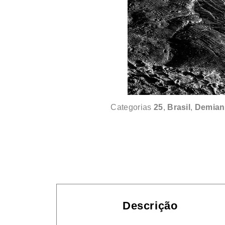
Categorias
25
,
Brasil
,
Demian
Descrição