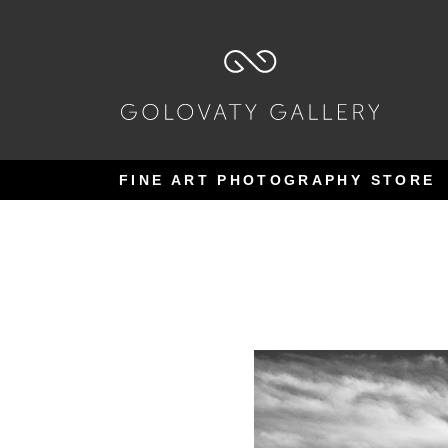
Pular
Pular
para
para
navegação
o
conteúdo
FINE ART PHOTOGRAPHY STORE