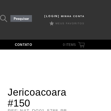
Pesquisar
[LOGIN]
MINHA CONTA
Pesquisar
por:
MEUS FAVORITOS
CONTATO
0
ITEMS
Jericoacoara
#150
REF: NAT_DG01_5788_PB