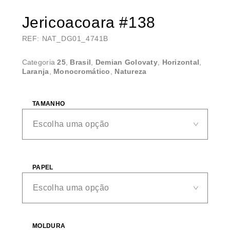
Jericoacoara #138
REF: NAT_DG01_4741B
Categoria
25
,
Brasil
,
Demian Golovaty
,
Horizontal
,
Laranja
,
Monocromático
,
Natureza
TAMANHO
PAPEL
MOLDURA