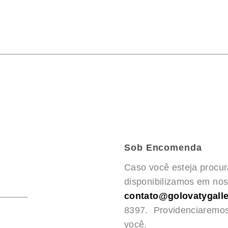
Sob Encomenda
Caso você esteja procu
disponibilizamos em noss
contato@golovatygalle
8397. Providenciaremo
você.