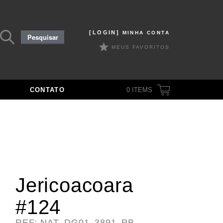
Pesquisar
[LOGIN]
MINHA CONTA
Pesquisar
por:
MEUS FAVORITOS
CONTATO
0
ITEMS
Jericoacoara
#124
REF: NAT_DG01_3891_PB