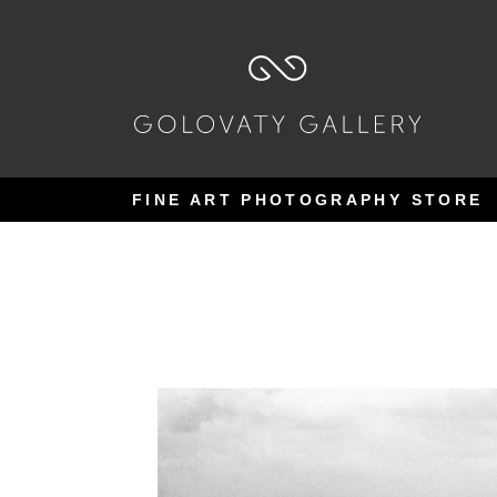
Pular
Pular
para
para
navegação
o
conteúdo
FINE ART PHOTOGRAPHY STORE