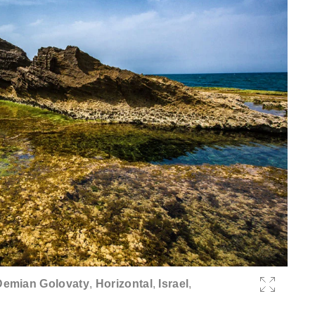
Demian Golovaty
,
Horizontal
,
Israel
,