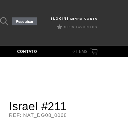
Pesquisar
[LOGIN]
MINHA CONTA
Pesquisar
por:
MEUS FAVORITOS
CONTATO
0
ITEMS
Israel #211
REF: NAT_DG08_0068