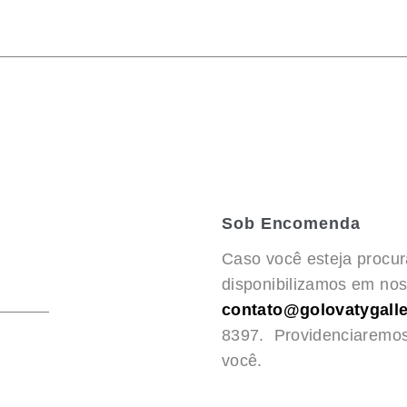
Sob Encomenda
Caso você esteja procu
disponibilizamos em noss
contato@golovatygalle
8397. Providenciaremo
você.