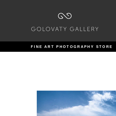
Pular
Pular
para
para
navegação
o
conteúdo
FINE ART PHOTOGRAPHY STORE