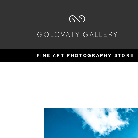
Pular
Pular
para
para
navegação
o
conteúdo
FINE ART PHOTOGRAPHY STORE