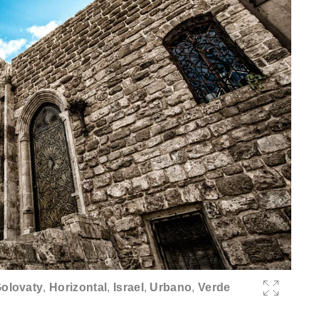
olovaty
,
Horizontal
,
Israel
,
Urbano
,
Verde