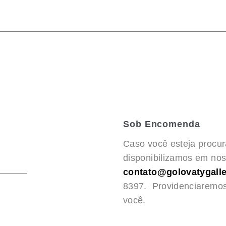
Sob Encomenda
Caso você esteja procu
disponibilizamos em noss
contato@golovatygalle
8397. Providenciaremo
você.