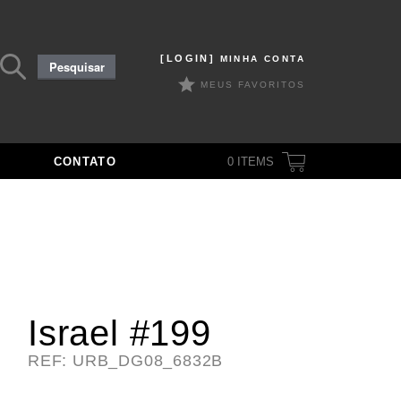
Pesquisar
[LOGIN]
MINHA CONTA
Pesquisar
por:
MEUS FAVORITOS
CONTATO
0
ITEMS
Israel #199
REF: URB_DG08_6832B