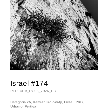
Israel #174
REF: URB_DG08_7926_PB
Categoria
25
,
Demian Golovaty
,
Israel
,
P&B
,
Urbano
,
Vertical