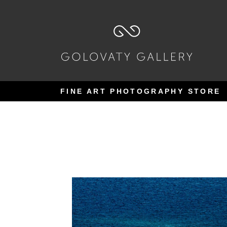
Pular
Pular
para
para
navegação
o
conteúdo
FINE ART PHOTOGRAPHY STORE