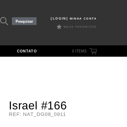
Pesquisar
[LOGIN]
MINHA CONTA
Pesquisar
por:
MEUS FAVORITOS
CONTATO
0
ITEMS
Israel #166
REF: NAT_DG08_0911