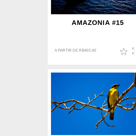
AMAZONIA #15
A PARTIR DE
R$
405,60