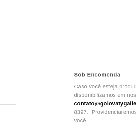
Sob Encomenda
Caso você esteja procu
disponibilizamos em noss
contato@golovatygalle
8397. Providenciaremo
você.