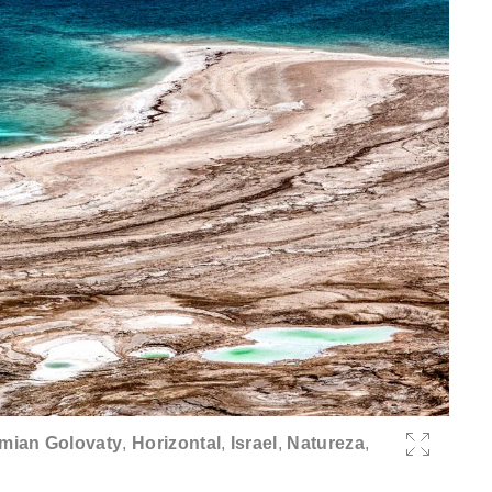
mian Golovaty
,
Horizontal
,
Israel
,
Natureza
,