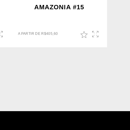
AMAZONIA #15
A PARTIR DE
R$
405,60