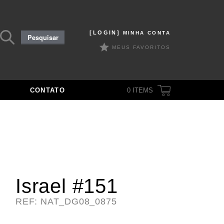
Pesquisar
[LOGIN]
MINHA CONTA
Pesquisar
por:
MEUS FAVORITOS
CONTATO
0
ITEMS
Israel #151
REF: NAT_DG08_0875