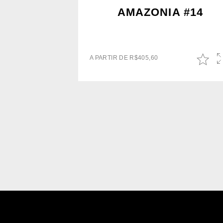
AMAZONIA #14
A PARTIR DE
R$
405,60