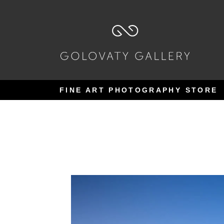
Pular
Pular
para
para
navegação
o
conteúdo
FINE ART PHOTOGRAPHY STORE