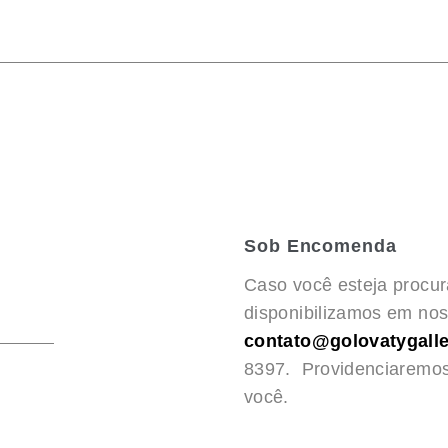
Sob Encomenda
Caso você esteja procu
disponibilizamos em noss
contato@golovatygalle
8397. Providenciaremo
você.