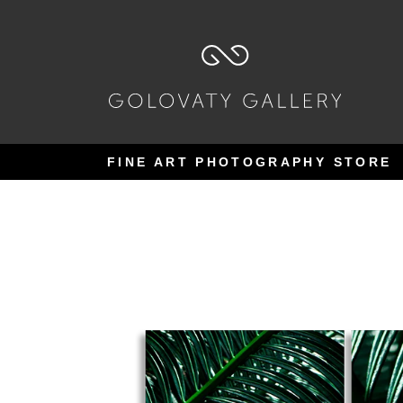
Pular
Pular
para
para
navegação
o
conteúdo
FINE ART PHOTOGRAPHY STORE