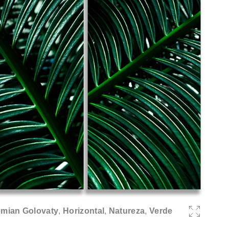
mian Golovaty
,
Horizontal
,
Natureza
,
Verde