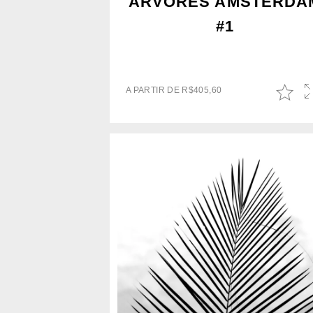
ÁRVORES AMSTERDA
#1
A PARTIR DE
R$
405,60