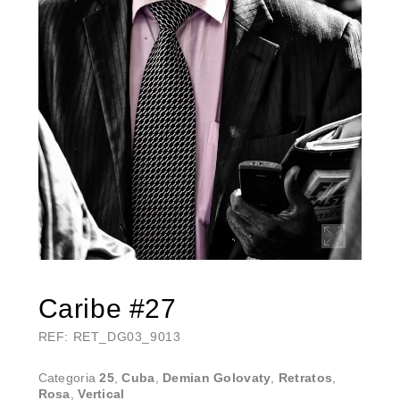
Caribe #27
REF: RET_DG03_9013
Categoria
25
,
Cuba
,
Demian Golovaty
,
Retratos
,
Rosa
,
Vertical