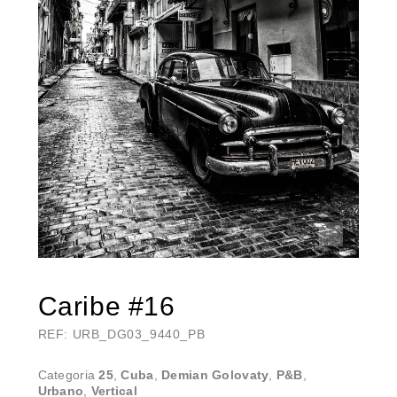
Caribe #16
REF: URB_DG03_9440_PB
Categoria
25
,
Cuba
,
Demian Golovaty
,
P&B
,
Urbano
,
Vertical