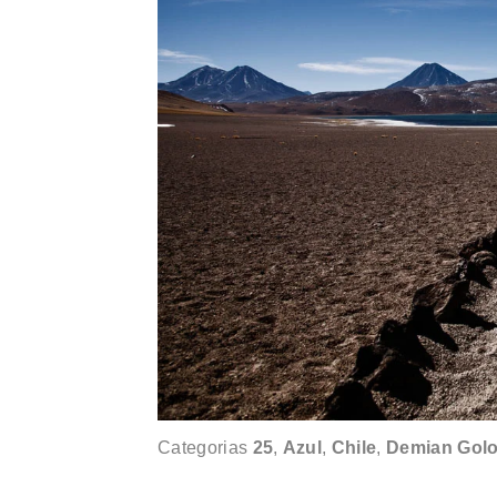
Categorias
25
,
Azul
,
Chile
,
Demian Golo