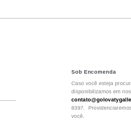
Sob Encomenda
Caso você esteja procu
disponibilizamos em noss
contato@golovatygalle
8397. Providenciaremo
você.