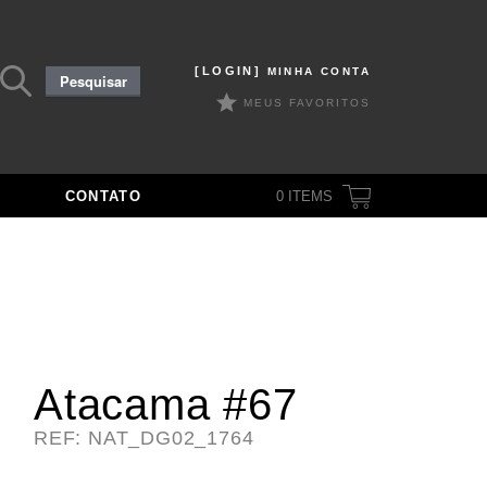
Pesquisar
[LOGIN]
MINHA CONTA
Pesquisar
por:
MEUS FAVORITOS
CONTATO
0
ITEMS
Atacama #67
REF: NAT_DG02_1764