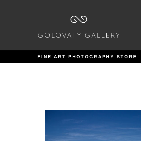
Pular
Pular
para
para
navegação
o
conteúdo
FINE ART PHOTOGRAPHY STORE