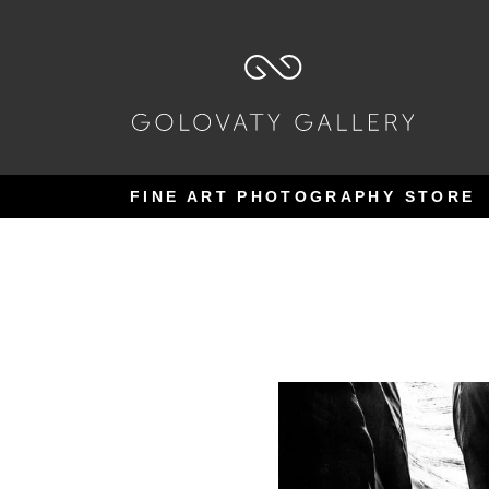
Pular
Pular
para
para
navegação
o
conteúdo
FINE ART PHOTOGRAPHY STORE