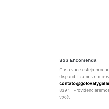
Sob Encomenda
Caso você esteja procu
disponibilizamos em noss
contato@golovatygalle
8397. Providenciaremo
você.