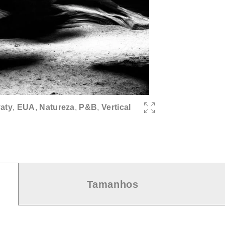
aty
,
EUA
,
Natureza
,
P&B
,
Vertical
Tamanhos