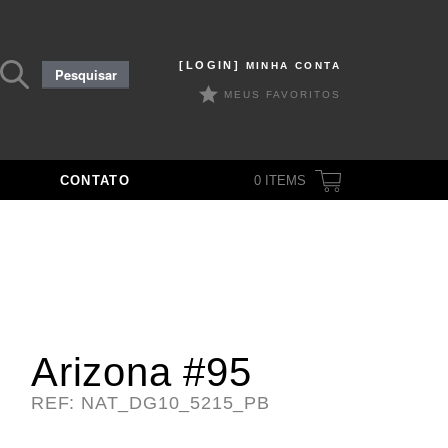
Pesquisar
[LOGIN]
MINHA CONTA
Pesquisar
por:
MEUS FAVORITOS
CONTATO
0
ITEMS
Arizona #95
REF: NAT_DG10_5215_PB