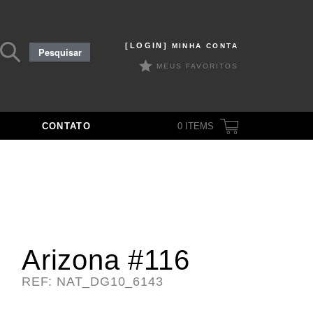
Pesquisar
[LOGIN]
MINHA CONTA
Pesquisar
por:
MEUS FAVORITOS
CONTATO
0
ITEMS
Arizona #116
REF: NAT_DG10_6143