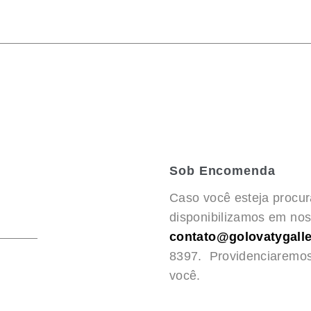
Sob Encomenda
Caso você esteja procu
disponibilizamos em noss
contato@golovatygalle
8397. Providenciaremo
você.