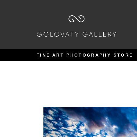
Pular
Pular
para
para
navegação
o
conteúdo
FINE ART PHOTOGRAPHY STORE