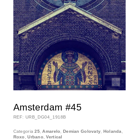
Amsterdam #45
REF: URB_DG04_1918B
Categoria
25
,
Amarelo
,
Demian Golovaty
,
Holanda
,
Roxo
,
Urbano
,
Vertical