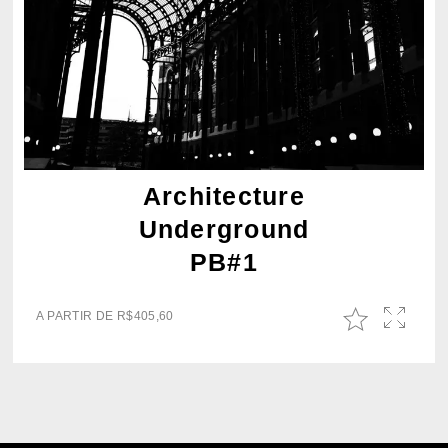
Architecture
Underground
PB#1
A PARTIR DE
R$
405,60