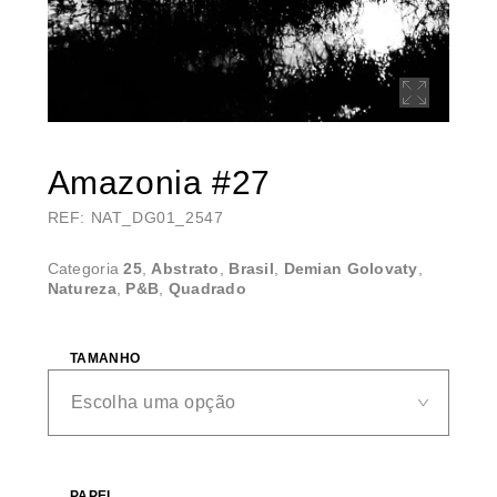
Amazonia #27
REF: NAT_DG01_2547
Categoria
25
,
Abstrato
,
Brasil
,
Demian Golovaty
,
Natureza
,
P&B
,
Quadrado
TAMANHO
PAPEL