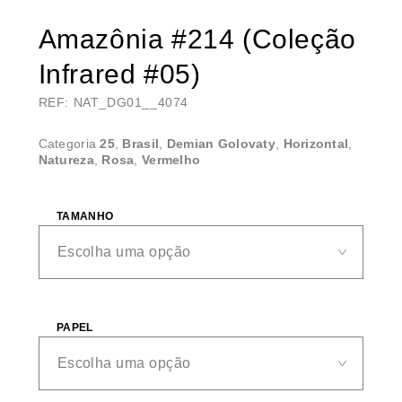
Amazônia #214 (Coleção
Infrared #05)
REF: NAT_DG01__4074
Categoria
25
,
Brasil
,
Demian Golovaty
,
Horizontal
,
Natureza
,
Rosa
,
Vermelho
TAMANHO
PAPEL