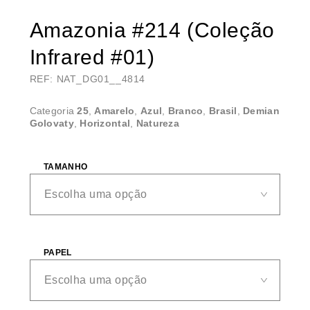
Amazonia #214 (Coleção
Infrared #01)
REF: NAT_DG01__4814
Categoria
25
,
Amarelo
,
Azul
,
Branco
,
Brasil
,
Demian
Golovaty
,
Horizontal
,
Natureza
TAMANHO
PAPEL