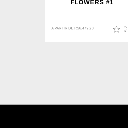
FLOWERS #1
A PARTIR DE
R$
6.479,20