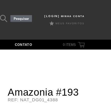
Pesquisar
[LOGIN]
MINHA CONTA
Pesquisar
por:
MEUS FAVORITOS
CONTATO
0
ITEMS
Amazonia #193
REF: NAT_DG01_4388