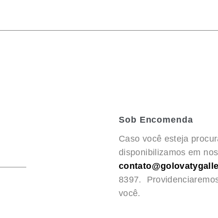
Sob Encomenda
Caso você esteja procu
disponibilizamos em noss
contato@golovatygalle
8397. Providenciaremo
você.