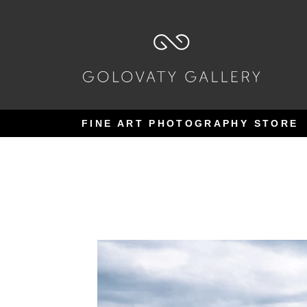
Pular
Pular
para
para
navegação
o
conteúdo
FINE ART PHOTOGRAPHY STORE