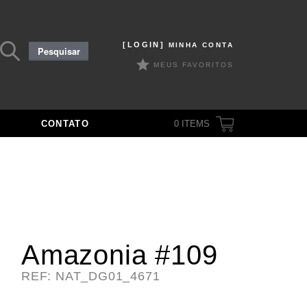
Pesquisar
[LOGIN]
MINHA CONTA
Pesquisar
por:
MEUS FAVORITOS
CONTATO
0
ITEMS
Amazonia #109
REF: NAT_DG01_4671