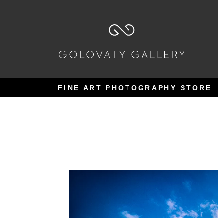
Pular
Pular
para
para
navegação
o
conteúdo
FINE ART PHOTOGRAPHY STORE