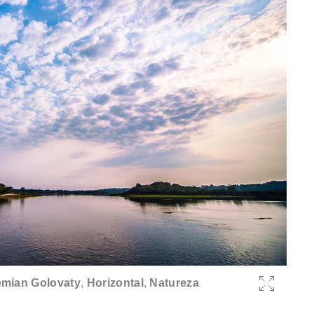
mian Golovaty
,
Horizontal
,
Natureza