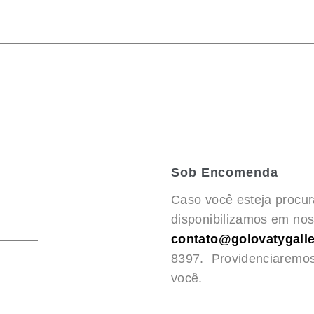
Sob Encomenda
Caso você esteja procu
disponibilizamos em noss
contato@golovatygalle
8397. Providenciaremo
você.