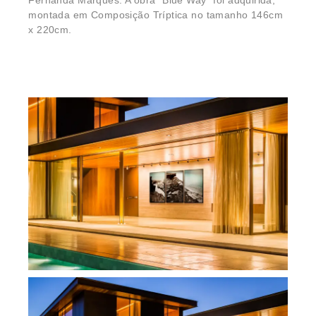
Fernanda Marques. A obra “Blue Way” foi adquirida,
montada em Composição Tríptica no tamanho 146cm
x 220cm.