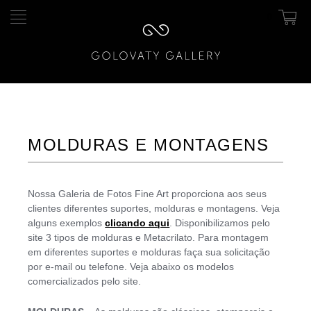
0
Pular
Pular
para
para
navegação
o
conteúdo
MOLDURAS E MONTAGENS
Nossa Galeria de Fotos Fine Art proporciona aos seus
clientes diferentes suportes, molduras e montagens. Veja
alguns exemplos
clicando aqui
. Disponibilizamos pelo
site 3 tipos de molduras e Metacrilato. Para montagem
em diferentes suportes e molduras faça sua solicitação
por e-mail ou telefone. Veja abaixo os modelos
comercializados pelo site.